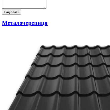
Надіслати
Металочерепиця