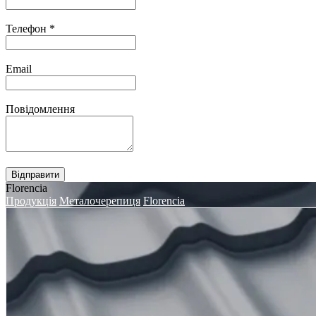
Телефон
*
Email
Повідомлення
Відправити
Florencia
Продукція
Металочерепиця
Florencia